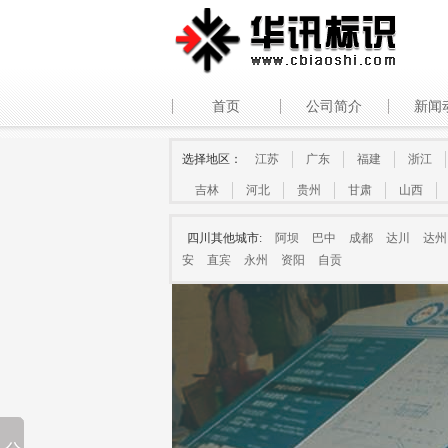
首页
公司简介
新闻
选择地区：
江苏
广东
福建
浙江
吉林
河北
贵州
甘肃
山西
四川其他城市:
阿坝
巴中
成都
达川
达州
安
直宾
永州
资阳
自贡