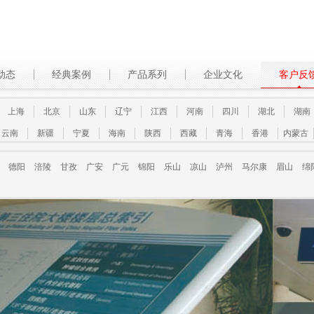
动态
经典案例
产品系列
企业文化
客户反
上海
北京
山东
辽宁
江西
河南
四川
湖北
湖南
云南
新疆
宁夏
海南
陕西
西藏
青海
香港
内蒙古
德阳
涪陵
甘孜
广安
广元
锦阳
乐山
凉山
泸州
马尔康
眉山
绵