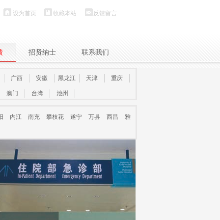
设为首页
收藏本站
反馈留言
馈
招贤纳士
联系我们
广西
安徽
黑龙江
天津
重庆
澳门
台湾
池州
阳
内江
南充
攀枝花
遂宁
万县
西昌
雅