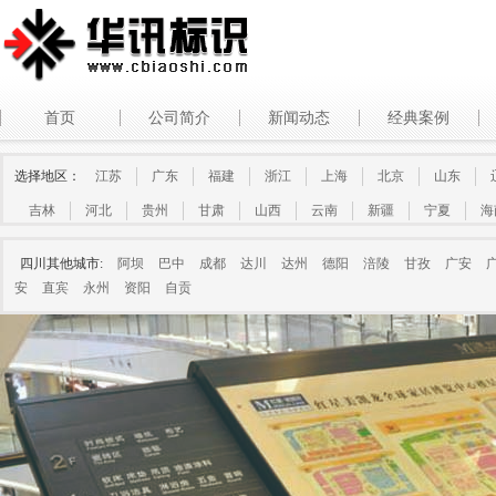
首页
公司简介
新闻动态
经典案例
选择地区：
江苏
广东
福建
浙江
上海
北京
山东
吉林
河北
贵州
甘肃
山西
云南
新疆
宁夏
海
四川其他城市:
阿坝
巴中
成都
达川
达州
德阳
涪陵
甘孜
广安
安
直宾
永州
资阳
自贡