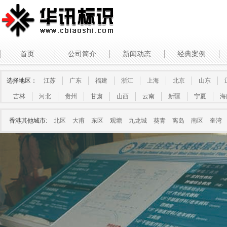
首页
公司简介
新闻动态
经典案例
选择地区：
江苏
广东
福建
浙江
上海
北京
山东
吉林
河北
贵州
甘肃
山西
云南
新疆
宁夏
海
香港其他城市:
北区
大甫
东区
观塘
九龙城
葵青
离岛
南区
奎湾