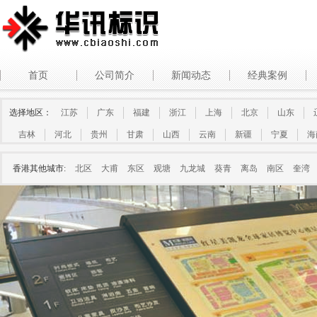
首页
公司简介
新闻动态
经典案例
选择地区：
江苏
广东
福建
浙江
上海
北京
山东
吉林
河北
贵州
甘肃
山西
云南
新疆
宁夏
海
香港其他城市:
北区
大甫
东区
观塘
九龙城
葵青
离岛
南区
奎湾