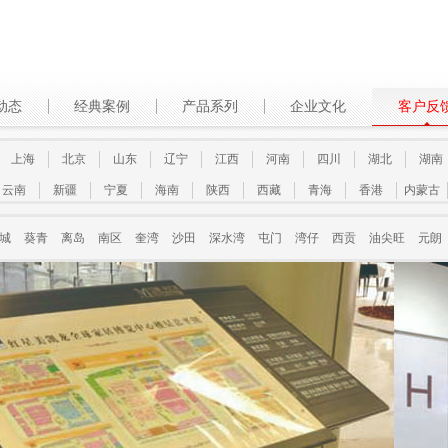
动态
经典案例
产品系列
企业文化
客户反
上海
北京
山东
辽宁
江西
河南
四川
湖北
湖南
云南
新疆
宁夏
海南
陕西
西藏
青海
香港
内蒙古
城
葵青
离岛
南区
奎湾
沙田
深水湾
屯门
湾仔
西贡
油尖旺
元朗