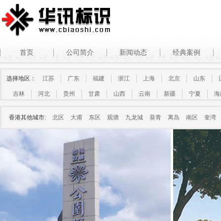
首页
公司简介
新闻动态
经典案例
选择地区：
江苏
广东
福建
浙江
上海
北京
山东
吉林
河北
贵州
甘肃
山西
云南
新疆
宁夏
海
香港其他城市:
北区
大甫
东区
观塘
九龙城
葵青
离岛
南区
奎湾